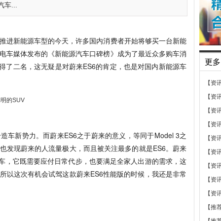
...
推进新能源车型的今天，许多国内消费者开始将够买一台新能
电车媒体发布的《新能源汽车口碑榜》成为了最近众多购车消
更多
夺得了二名，这无疑是对蔚来ES6的肯定，也是对国内新能源车
【资
【资
【资
【资
车新势力。而蔚来ES6之于蔚来的意义，等同于Model 3之
【资
也发现蔚来的人流量极大，而且被关注最多的就是ES6。蔚来
【资
全能车，它既需要应付日常代步，也要满足全家人出游的需求，这
【资
所以这次有机会试驾这款蔚来ES6性能版的时候，我还是非常
【资
【资
【推