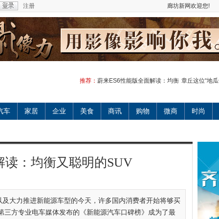
注册
廊坊新网欢迎您!
推荐：
蔚来ES6性能版全面解读：均衡
章丘这位“地瓜
汽车
家居
企业
美食
商讯
购物
微商
时尚
解读：均衡又聪明的SUV
以及大力推进新能源车型的今天，许多国内消费者开始将够买
第三方专业电车媒体发布的《新能源汽车口碑榜》成为了最