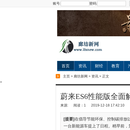
账号:
密码:
首页
资讯
财经
教育
主页
>
廊坊新网
>
资讯
> 正文
>
蔚来ES6性能版全面
来源:
阅读：1
2019-12-18 17:42:10
[提要]
在倡导节能环保、控制碳排放
一台新能源车提上了日程。稍早前，