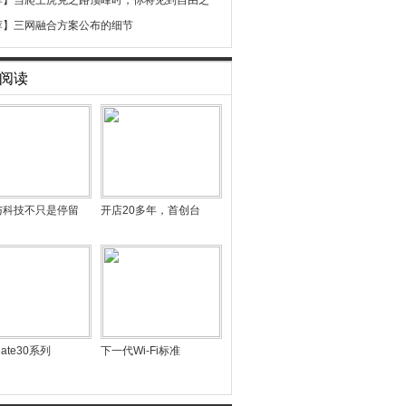
荐】
当爬上虎克之路顶峰时，你将见到自由之
荐】
三网融合方案公布的细节
阅读
与科技不只是停留
开店20多年，首创台
ate30系列
下一代Wi-Fi标准