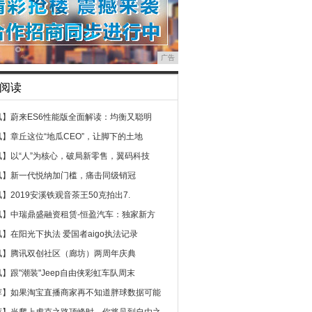
广告
阅读
讯】
蔚来ES6性能版全面解读：均衡又聪明
讯】
章丘这位“地瓜CEO”，让脚下的土地
讯】
以“人”为核心，破局新零售，翼码科技
讯】
新一代悦纳加门槛，痛击同级销冠
讯】
2019安溪铁观音茶王50克拍出7.
讯】
中瑞鼎盛融资租赁-恒盈汽车：独家新方
讯】
在阳光下执法 爱国者aigo执法记录
讯】
腾讯双创社区（廊坊）两周年庆典
讯】
跟"潮装"Jeep自由侠彩虹车队周末
荐】
如果淘宝直播商家再不知道胖球数据可能