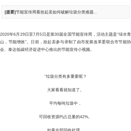
[提要]
节能宣传周看拾起卖如何破解垃圾分类难题...
2020年
6
月
29
日至
7
月
5
日是第
30
届全国节能宣传周，活动主题是“绿水
山，节能增效”。日前，拾起卖参与录制了由市发展改革委联合市节能协
会、泰达低碳经济促进中心推出的节能宣传小视频。
“垃圾分类有多重要呢？
大家看看就知道了。
平均每吨垃圾中，
可回收资源约占总量的
42%
。
如果全部回收处理，