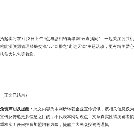
拾起卖将在7
月
3
日上午
9
点
与您相约
新华网
“云直播间”，一起关注
公共
构能源资源管理经验交流
“云”直播之“走进天津”主题活动，更有精美爱
扶贫大礼包等着您。
（正文已结束）
免责声明及提醒：
此文内容为本网所转载企业宣传资讯，该相关信息仅为
宣传及传递更多信息之目的，不代表本网站观点，文章真实性请浏览者慎
重核实！任何投资加盟均有风险，提醒广大民众投资需谨慎！