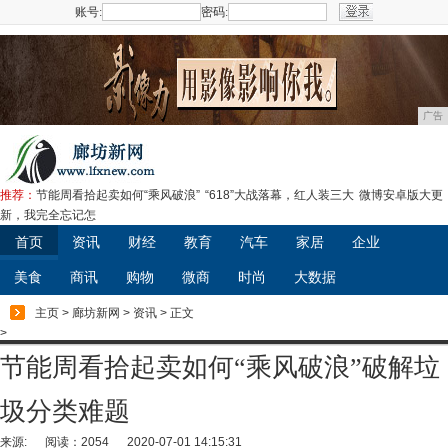
账号:
密码:
注册
广告
推荐：
节能周看拾起卖如何“乘风破浪”
“618”大战落幕，红人装三大
微博安卓版大更
新，我完全忘记怎
首页
资讯
财经
教育
汽车
家居
企业
美食
商讯
购物
微商
时尚
大数据
主页
>
廊坊新网
>
资讯
> 正文
>
节能周看拾起卖如何“乘风破浪”破解垃
圾分类难题
来源:
阅读：2054
2020-07-01 14:15:31