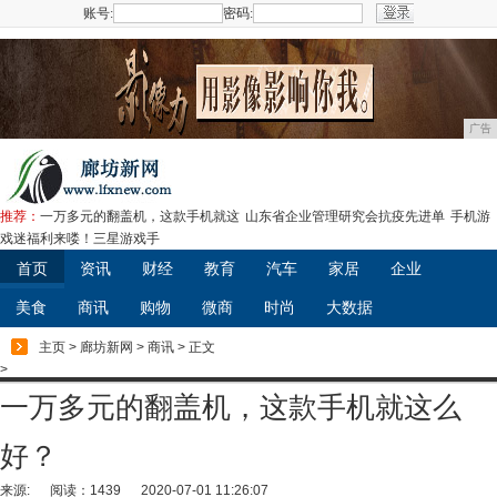
账号:
密码:
注册
广告
推荐：
一万多元的翻盖机，这款手机就这
山东省企业管理研究会抗疫先进单
手机游
戏迷福利来喽！三星游戏手
首页
资讯
财经
教育
汽车
家居
企业
美食
商讯
购物
微商
时尚
大数据
主页
>
廊坊新网
>
商讯
> 正文
>
一万多元的翻盖机，这款手机就这么
好？
来源:
阅读：1439
2020-07-01 11:26:07