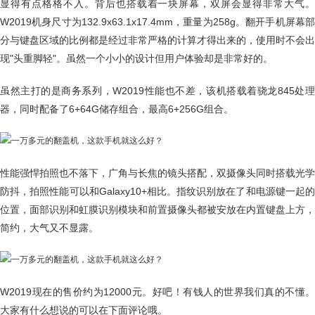
显得有点格格不入。背后也搭载着一块屏幕，双屏会显得非常大气。
W2019机身尺寸为132.9x63.1x17.4mm，重量为258g。翻开手机屏幕部
分与键盘区域的比例都是经过非常严格的计算才得出来的，使用时不会出
现"头重脚轻"。虽然一个小小的设计但用户体验却是非常好的。
虽然主打的是商务系列，W2019性能也不差，该机搭载着骁龙845处理
器，同时配备了6+64G储存组合，最高6+256G组合。
性能强悍拍照也不落下，广角与长焦的镜头搭配，双摄像头同时搭载光学
防抖，拍照性能可以和Galaxy10+相比。指纹识别放在了和电源键一起的
位置，面部识别和虹膜识别模块和前置摄像头都被安放在内置键盘上方，
简约，大气又不显露。
W2019现在的售价约为12000元。好吧！有钱人的世界我们真的不懂。
大家有什么想说的可以在下面评论哦。