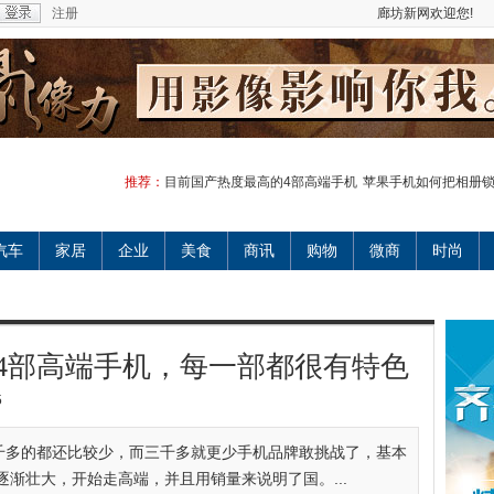
注册
廊坊新网欢迎您!
推荐：
目前国产热度最高的4部高端手机
苹果手机如何把相册
汽车
家居
企业
美食
商讯
购物
微商
时尚
4部高端手机，每一部都很有特色
5
千多的都还比较少，而三千多就更少手机品牌敢挑战了，基本
渐壮大，开始走高端，并且用销量来说明了国。...