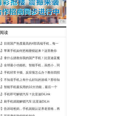
广告
阅读
讯】
目前国产热度最高的4部高端手机，每一
讯】
苹果手机如何把相册锁起来？这里教你
讯】
拿什么拯救你我的国产手机！比亚迪蓝魔
讯】
全球最小功能机、智能手机，虽然小，同
讯】
手机经常卡顿、反应慢怎么办？教你四招
经】
不知道手机上有什么好玩的游戏？那你知
讯】
智能手机最实用的10大功能，最后一个
讯】
手机即可解锁汽车？比亚迪DiLink
讯】
刷手机就能解锁汽车 比亚迪DiLin
荐】
告诉咱爸妈，手机就能认证养老资格，再