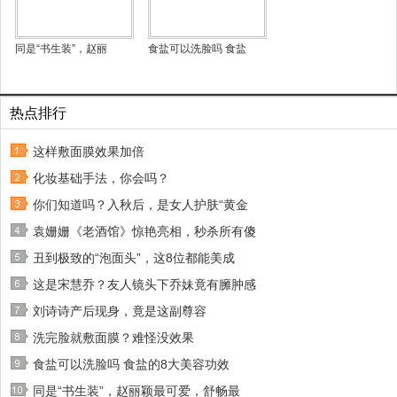
同是“书生装”，赵丽
食盐可以洗脸吗 食盐
热点排行
这样敷面膜效果加倍
化妆基础手法，你会吗？
你们知道吗？入秋后，是女人护肤“黄金
袁姗姗《老酒馆》惊艳亮相，秒杀所有傻
丑到极致的“泡面头”，这8位都能美成
这是宋慧乔？友人镜头下乔妹竟有臃肿感
刘诗诗产后现身，竟是这副尊容
洗完脸就敷面膜？难怪没效果
食盐可以洗脸吗 食盐的8大美容功效
同是“书生装”，赵丽颖最可爱，舒畅最