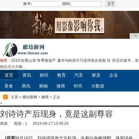
账号:
密码:
注册
广告
推荐：
2019“好客山东”冬季旅游产
豪华与科技不只是停留在表面 试
开店20多年，首
创台式小火锅，
首页
资讯
财经
教育
汽车
家居
企业
美食
商讯
购物
微商
时尚
大数据
主页
>
廊坊新网
>
微商
> 正文
>
刘诗诗产后现身，竟是这副尊容
来源:
阅读：1
2019-09-17 15:45:24
[提要]
9月16日，刘诗诗现身北京机场，头戴白色棒球帽，身穿绿色