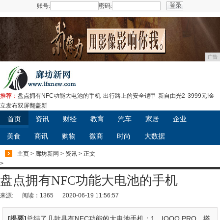
账号:
密码:
注册
广告
推荐：
盘点拥有NFC功能大电池的手机
出行路上的安全铠甲-新自由光2
3999元!金
立发布双屏翻盖新
首页
资讯
财经
教育
汽车
家居
企业
美食
商讯
购物
微商
时尚
大数据
主页
>
廊坊新网
>
资讯
> 正文
>
盘点拥有NFC功能大电池的手机
来源:
阅读：1365
2020-06-19 11:56:57
[提要]
总结了几款具有NFC功能的大电池手机：1、IQOO PRO，搭