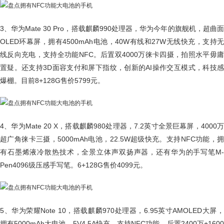
3、华为Mate 30 Pro，搭载麒麟990处理器，华为今年的旗舰机，超曲面
OLED环幕屏，拥有4500mAh电池，40W有线和27W无线快充，支持无
线反向充电，支持全功能NFC。后置双4000万徕卡四摄，拍照水平毋庸
置疑。还支持3D面容支付和屏下指纹，创新的AI操作交互模式，科技感
爆棚。目前8+128G售价5799元。
4、华为Mate 20 X，搭载麒麟980处理器，7.2英寸全景巨幕屏，4000万
超广角徕卡三摄，5000mAh电池，22.5W超级快充。支持NFC功能，拥
有石墨烯液冷散热技术，全景立体声双扬声器，还有华为的手写笔M-
Pen4096级压感手写笔。6+128G售价4099元。
5、华为荣耀Note 10，搭载麒麟970处理器，6.95英寸AMOLED大屏，
拥有5000mAh大电池，5V4.5A快充。支持NFC功能，后置2400万+1600