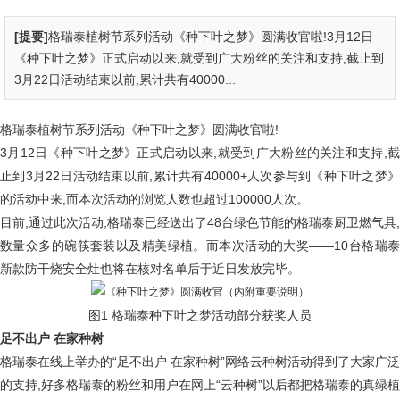
[提要]
格瑞泰植树节系列活动《种下叶之梦》圆满收官啦!3月12日
《种下叶之梦》正式启动以来,就受到广大粉丝的关注和支持,截止到
3月22日活动结束以前,累计共有40000...
格瑞泰植树节系列活动《种下叶之梦》圆满收官啦!
3月12日《种下叶之梦》正式启动以来,就受到广大粉丝的关注和支持,截
止到3月22日活动结束以前,累计共有40000+人次参与到《种下叶之梦》
的活动中来,而本次活动的浏览人数也超过100000人次。
目前,通过此次活动,格瑞泰已经送出了48台绿色节能的格瑞泰厨卫燃气具,
数量众多的碗筷套装以及精美绿植。而本次活动的大奖——10台格瑞泰
新款防干烧安全灶也将在核对名单后于近日发放完毕。
图1 格瑞泰种下叶之梦活动部分获奖人员
足不出户 在家种树
格瑞泰在线上举办的“足不出户 在家种树”网络云种树活动得到了大家广泛
的支持,好多格瑞泰的粉丝和用户在网上“云种树”以后都把格瑞泰的真绿植