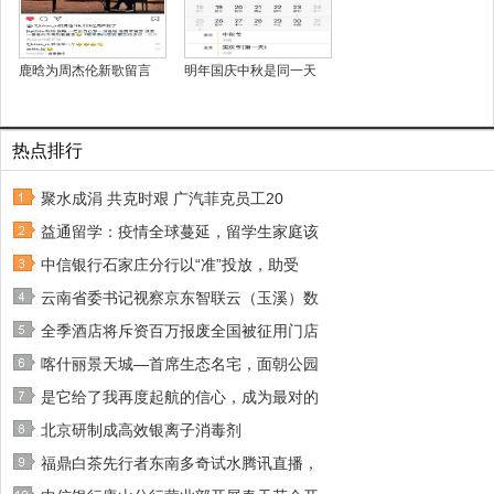
鹿晗为周杰伦新歌留言
明年国庆中秋是同一天
热点排行
聚水成涓 共克时艰 广汽菲克员工20
益通留学：疫情全球蔓延，留学生家庭该
中信银行石家庄分行以“准”投放，助受
云南省委书记视察京东智联云（玉溪）数
全季酒店将斥资百万报废全国被征用门店
喀什丽景天城—首席生态名宅，面朝公园
是它给了我再度起航的信心，成为最对的
北京研制成高效银离子消毒剂
福鼎白茶先行者东南多奇试水腾讯直播，