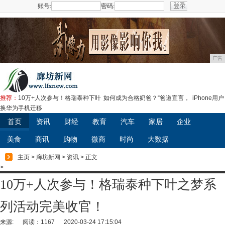
账号:
密码:
注册
广告
推荐：
10万+人次参与！格瑞泰种下叶
如何成为合格奶爸？“爸道宣言，
iPhone用户
换华为手机迁移
首页
资讯
财经
教育
汽车
家居
企业
美食
商讯
购物
微商
时尚
大数据
主页
>
廊坊新网
>
资讯
> 正文
>
10万+人次参与！格瑞泰种下叶之梦系
列活动完美收官！
来源:
阅读：1167
2020-03-24 17:15:04