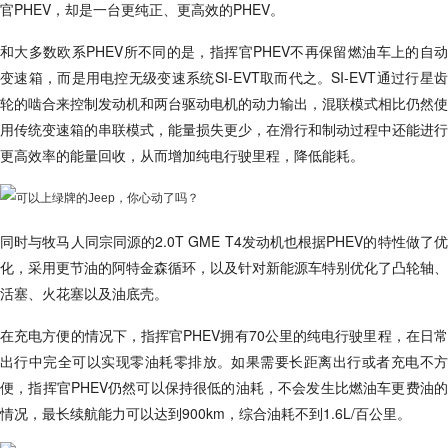
官PHEV，却是一台更纯正、更高效的PHEV。
和大多数欧系PHEV所不同的是，指挥官PHEV不再保留燃油车上的自动
变速箱，而是用电控无级变速系统SI-EVT取而代之。SI-EVT通过行星齿
轮的啮合来控制发动机和两台驱动电机的动力输出，混联模式相比仍然使
用传统变速箱的串联模式，能量损失更少，在滑行和制动过程中还能进行
更高效率的能量回收，从而增加纯电行驶里程，降低能耗。
同时与牧马人同宗同源的2.0T GME T4发动机也根据PHEV的特性做了优
化，采用更节油的阿特金森循环，以及针对新能源车特别优化了凸轮轴、
活塞、火花塞以及油底壳。
在充电方便的情况下，指挥官PHEV拥有70公里的纯电行驶里程，在日常
出行中完全可以实现零油耗零排放。如果需要长距离出行或者充电不方
便，指挥官PHEV仍然可以保持很低的油耗，不会发生比燃油车更费油的
情况，最长续航能力可以达到900km，综合油耗不到1.6L/百公里。