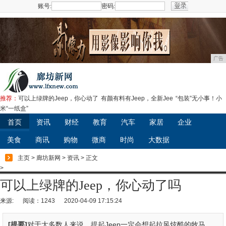
账号:
密码:
注册
广告
推荐：
可以上绿牌的Jeep，你心动了
有颜有料有Jeep，全新Jee
“包装”无小事！小
米“一纸盒”
首页
资讯
财经
教育
汽车
家居
企业
美食
商讯
购物
微商
时尚
大数据
主页
>
廊坊新网
>
资讯
> 正文
>
可以上绿牌的Jeep，你心动了吗
来源:
阅读：1243
2020-04-09 17:15:24
[提要]
对于大多数人来说，提起Jeep一定会想起拉风炫酷的牧马