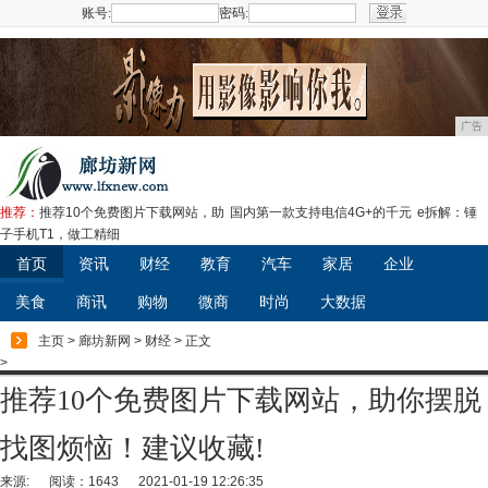
账号:
密码:
注册
广告
推荐：
推荐10个免费图片下载网站，助
国内第一款支持电信4G+的千元
e拆解：锤
子手机T1，做工精细
首页
资讯
财经
教育
汽车
家居
企业
美食
商讯
购物
微商
时尚
大数据
主页
>
廊坊新网
>
财经
> 正文
>
推荐10个免费图片下载网站，助你摆脱
找图烦恼！建议收藏!
来源:
阅读：1643
2021-01-19 12:26:35