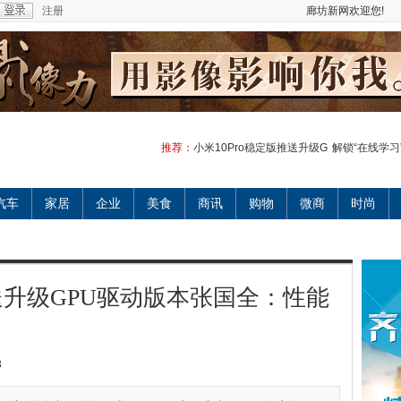
注册
廊坊新网欢迎您!
推荐：
小米10Pro稳定版推送升级G
解锁“在线学习
汽车
家居
企业
美食
商讯
购物
微商
时尚
推送升级GPU驱动版本张国全：性能
3