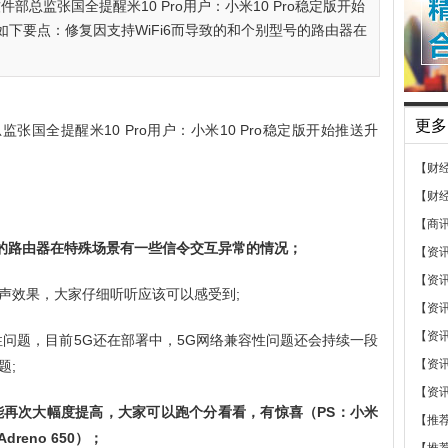
部总监张国全提醒米10 Pro用户：小米10 Pro稳定版开始
下要点：修复因支持WiFi6而导致的和个别型号的路由器在
更多
张国全提醒米10 Pro用户：小米10 Pro稳定版开始推送升
【财
【财
【商
号的路由器在特殊场景有一些信令交互异常的情况；
【资
【资
声效果，大家仔细听听应该可以感受到;
【资
【资
性问题，目前5G还在部署中，5G网络兼容性问题还会持续一段
【资
题;
【资
能再次大幅度提高，大家可以跑个分看看，有惊喜（PS：小米
【推
dreno 650）；