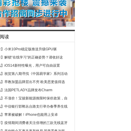
广告
阅读
经】
小米10Pro稳定版推送升级GPU驱
经】
解锁“在线学习”的正确姿势？请收好这
讯】
iOS14新特性曝光，用户可自由设置
讯】
祝贺第八期寻找《中国易学家》系列活动
讯】
早教加盟品牌层出不穷 欧美思更值得选
讯】
法国PETLADY品牌发布Charm
讯】
不涨价！宝骏新能源推限时保价政策，自
讯】
中信银行邯郸丛台路支行举办春季养生线
讯】
苹果被破解！iPhone也能用上安卓
荐】
疫情期间消费者关注倍增的三款无线蓝牙