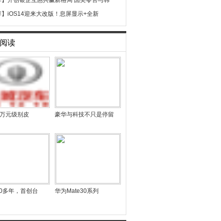
荐】
开创银企互惠共赢新格局 国美零售与韩
荐】
iOS14迎来大改版！息屏显示+全新
阅读
13万元级别皮
豪华与科技不只是停留
0多年，首创台
华为Mate30系列