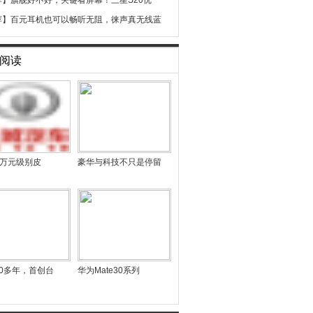
荐】
旗舰好不好，关键看屏幕！三星S20优
荐】
百元耳机也可以畅听无阻，徕声真无线蓝
阅读
13万元级别皮
豪华与科技不只是停留
0多年，首创台
华为Mate30系列