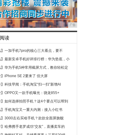
广告
阅读
讯】
一加手机7pro的核心三大看点，要不
讯】
最新安卓手机好评排行榜：华为垫底，小
讯】
华为手机5种常用截屏方式，教你轻松定
经】
iPhone SE 2要来了 但大屏
经】
科技早闻：手机淘宝“扫一扫”新增AI
经】
OPPO又一款手机曝光：骁龙855+
经】
如何选择拍照手机？这4个要点可以帮到
讯】
手机淘宝又一重大内测：接入小红书
讯】
3000左右买啥手机？款款全面屏旗舰
荐】
哈弗携手老罗成功“交友”，直播卖车的