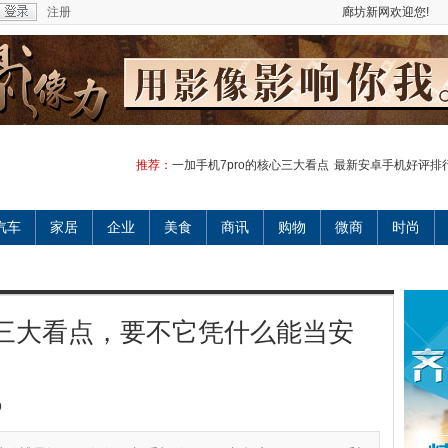
注册
廊坊新网欢迎您!
推荐：
一加手机7pro的核心三大看点
最新安卓手机好评排
汽车
家居
企业
美食
商讯
购物
微商
时尚
心三大看点，要不它凭什么能当安
9