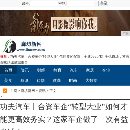
账号:
密码:
注册
广告
推荐：
功夫汽车丨合资车企“转型大业”
你想要的配置，全新Jeep⁺指
千亿市场，紫燕
百味鸡诚邀城市合
首页
资讯
财经
教育
汽车
家居
企业
美食
商讯
购物
微商
时尚
大数据
主页
>
廊坊新网
>
资讯
> 正文
>
功夫汽车丨合资车企“转型大业”如何才
能更高效务实？这家车企做了一次有益