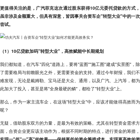
更值得关注的是，广汽菲克这次通过股东获得10亿元委托贷款的方式，
虽非涉及金额重大，但具有深意，皆因事关合资车企"转型大业"中的一次
尝试。
（1）10亿贷款加码"转型大业"，高效赋能中长期规划
我们都知道，在汽车"四化"道路上，要将"蓝图""施工图"建成"实景图"，除
了需要格局与前瞻眼光之外，更需要资金的支持。通过今年财报，我们不
难发现，无论是戴姆勒、宝马还是大众、通用，以及广汽、上汽等，都为
此加大了投入，甚至是将"全身最硬的鳞"，都给了"转型大业"上。
那么，作为一家主流车企，在这场"转型大业"中，应该才能做得高效而为
呢？
无疑，借助股东双方的力量，是最为有效的策略。尤其在转型资金需求方
面，合资企业更应该主动作为，根据不同时期的特点，进行资金的筹措，
实现一"低"一"高"的效果——保持更低的资金筹措成本，实现更高效的资