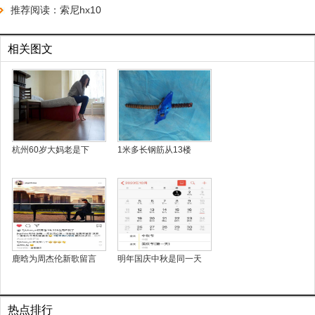
推荐阅读：
索尼hx10
相关图文
杭州60岁大妈老是下
1米多长钢筋从13楼
鹿晗为周杰伦新歌留言
明年国庆中秋是同一天
热点排行