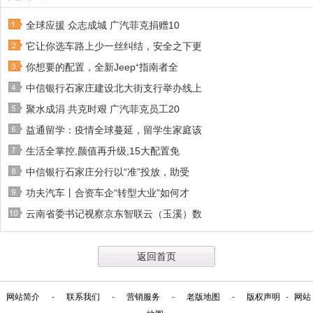
全球应援 众志成城 广汽菲克捐赠10
它让你选车路上少一丝纠结，安全之下更
你想要的配置，全新Jeep⁺指南者全
中信银行石家庄建设北大街支行举办线上
聚水成涓 共克时艰 广汽菲克员工20
益通留学：疫情全球蔓延，留学生家庭该
生活全掌控,颜值再升级,15大配置免
中信银行石家庄分行以“准”投放，助受
功夫汽车丨合资车企“转型大业”如何才
云南省委书记视察京东智联云（玉溪）数
返回首页
网站简介
-
联系我们
-
营销服务
-
老版地图
-
版权声明
-
网站