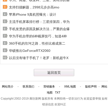
华为、高通、联发科、三星、英特尔的基
支持扫描解题，2998元步步高imo
苹果iPhone 9真机照曝光：设计
主流手机屏幕排行榜：三星排第四，华为
手机发烫的原因及解决方法，严重的会爆
华为手机自带的6种截屏技巧，知道4种
360手机的坎坷之路，性价比难成第二
华硕推出GeForceRTX2060
以后没有锤子手机了！老罗：新机超牛X
返回首页
网站简介
-
联系我们
-
营销服务
-
XML地图
-
版权声明
-
网站
地图
TXT
Copyright 2002-2019
廊坊新网
版权所有 本网拒绝一切非法行为 欢迎监督举报 如有
错误信息 欢迎纠正