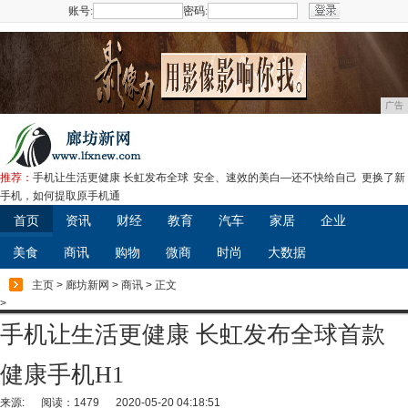
账号:
密码:
注册
广告
推荐：
手机让生活更健康 长虹发布全球
安全、速效的美白—还不快给自己
更换了新
手机，如何提取原手机通
首页
资讯
财经
教育
汽车
家居
企业
美食
商讯
购物
微商
时尚
大数据
主页
>
廊坊新网
>
商讯
> 正文
>
手机让生活更健康 长虹发布全球首款
健康手机H1
来源:
阅读：1479
2020-05-20 04:18:51