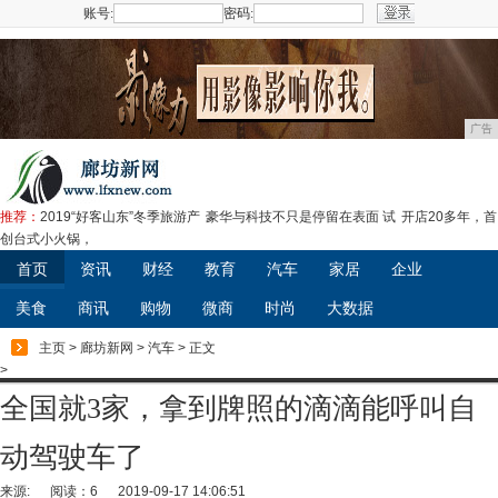
账号:
密码:
注册
广告
推荐：
2019“好客山东”冬季旅游产
豪华与科技不只是停留在表面 试
开店20多年，首
创台式小火锅，
首页
资讯
财经
教育
汽车
家居
企业
美食
商讯
购物
微商
时尚
大数据
主页
>
廊坊新网
>
汽车
> 正文
>
全国就3家，拿到牌照的滴滴能呼叫自
动驾驶车了
来源:
阅读：6
2019-09-17 14:06:51