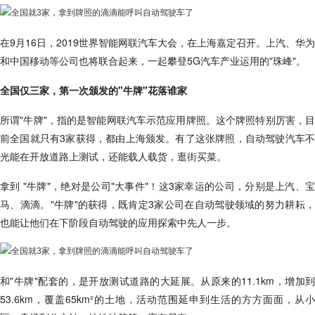
在9月16日，2019世界智能网联汽车大会，在上海嘉定召开。上汽、华为
和中国移动等公司也将联合起来，一起攀登5G汽车产业运用的"珠峰"。
全国仅三家，第一次颁发的"牛牌"花落谁家
所谓"牛牌"，指的是智能网联汽车示范应用牌照。这个牌照特别厉害，目
前全国就只有3家获得，都由上海颁发。有了这张牌照，自动驾驶汽车不
光能在开放道路上测试，还能载人载货，逛街买菜。
拿到 "牛牌"，绝对是公司"大事件"！这3家幸运的公司，分别是上汽、宝
马、滴滴。"牛牌"的获得，既肯定3家公司在自动驾驶领域的努力耕耘，
也能让他们在下阶段自动驾驶的应用探索中先人一步。
和"牛牌"配套的，是开放测试道路的大延展。从原来的11.1km，增加到
53.6km，覆盖65km²的土地，活动范围延申到生活的方方面面，从小