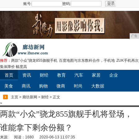
账号:
密码:
注册
广告
推荐：
两款“小众”骁龙855旗舰手机
百度地图与京东数科合作，手机地
ZUK手机再次
集体降价 幅度高
首页
资讯
财经
教育
汽车
家居
企业
美食
商讯
购物
微商
时尚
大数据
主页
>
廊坊新网
>
财经
> 正文
>
两款“小众”骁龙855旗舰手机将登场，
谁能拿下剩余份额？
来源:
阅读：1680
2020-06-13 11:07:35