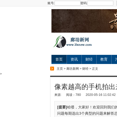
账号:
密码:
首页
资讯
财经
教育
主页
>
廊坊新网
>
财经
> 正文
>
像素越高的手机拍出
来源:
阅读：780
2020-05-16 11:02:42
[提要]
哈喽，大家好！欢迎回到我们
问题每期选出3个典型的问题来解答