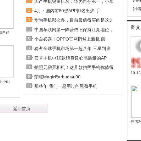
【推
国产手机销量排名：华为再夺第一，小米
【推
4月：国内前60强APP排名出炉 手
华为手机那么多，目前最值得买的是这3
图文
中国车联网第一阵营依旧保持江湖地位，
有自己
小白必选！OPPO官网悄然上新机 颜
稳占全球手机市场第一超八年 三星到底
安卓手机中10款绝赞良心高质量的AP
拍照无需买相机！这几款拍照手机你值得
10-
荣耀MagicEarbuds\u00
个小山
那些年 我们一起用过的黑莓手机
返回首页
开店2