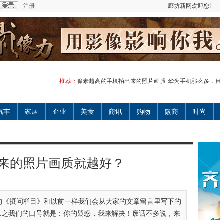
注册
廊坊新网欢迎您!
推荐：
像素越高的手机拍出来的照片画质
华为手机那么多，
汽车
家居
企业
美食
商讯
购物
微商
时尚
来的照片画质就越好？
的《摄问栏目》和以前一样我们会从大家的文章留言里写下的
总之我们的口号就是：你的疑惑，我来解决！废话不多说，来