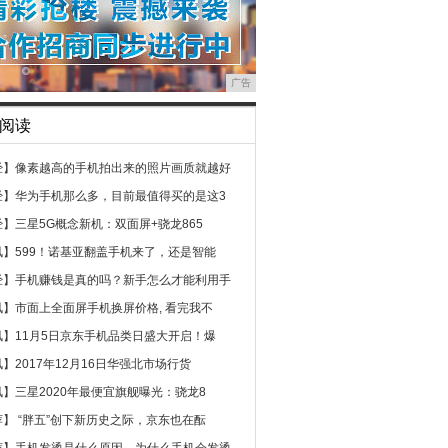
广告
阅读
经】
像素越高的手机拍出来的照片画质就越好
经】
华为手机那么多，目前最值得买的是这3
经】
三星5G概念新机：双面屏+骁龙865
讯】
599！诺基亚翻盖手机来了，还是智能
经】
手机赚钱是真的吗？新手怎么才能利用手
讯】
市面上全面屏手机换屏价格, 看完我不
讯】
11月5日京东手机品类日盛大开启！爆
讯】
2017年12月16日华强北市场行货
讯】
三星2020年最便宜旗舰曝光：骁龙8
荐】
“胖五”创下新历史之际，京东也在酝